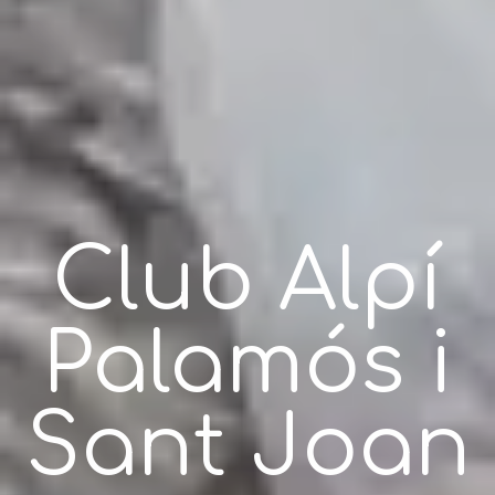
Club Alpí
Palamós i
Sant Joan