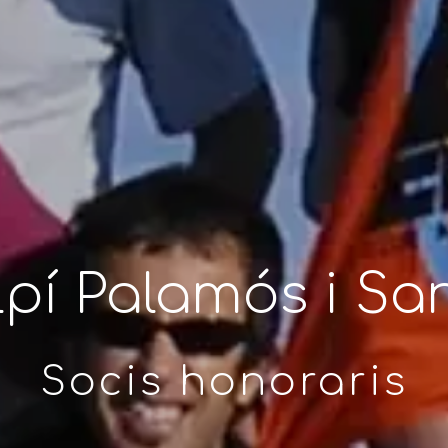
lpí Palamós i Sa
Socis honoraris