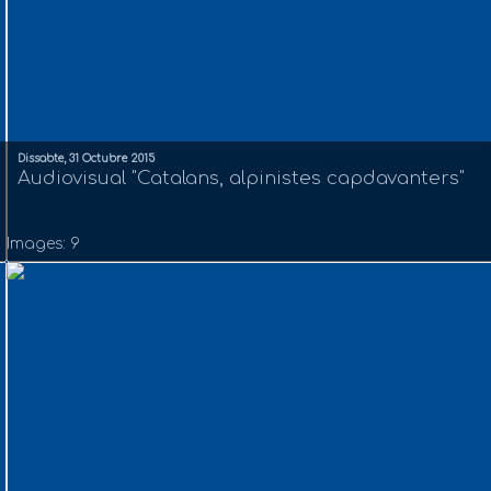
Dissabte, 31 Octubre 2015
Audiovisual "Catalans, alpinistes capdavanters"
Images: 9