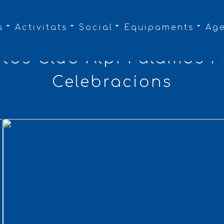
s
Activitats
Social
Equipaments
Ag
otos Club Alpí Palamós i
Celebracions