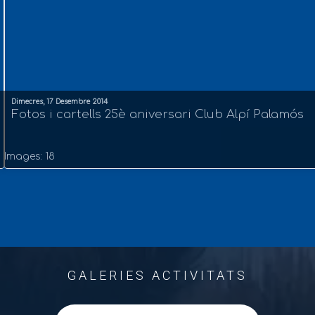
Dimecres, 17 Desembre 2014
Fotos i cartells 25è aniversari Club Alpí Palamós
Images: 18
GALERIES ACTIVITATS