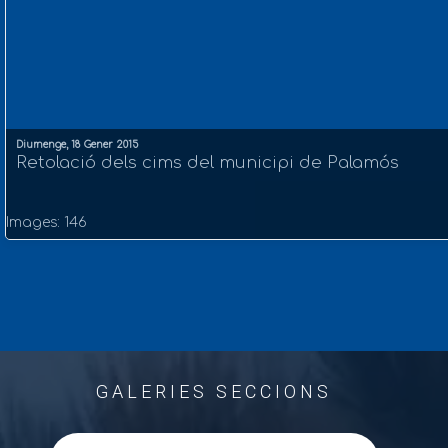
Diumenge, 18 Gener 2015
Retolació dels cims del municipi de Palamós
Images: 146
GALERIES SECCIONS