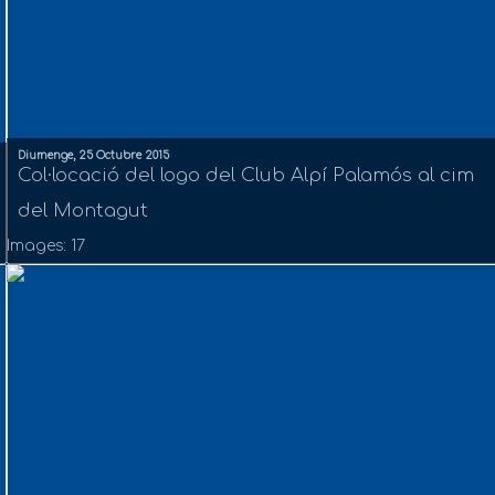
Diumenge, 25 Octubre 2015
Col·locació del logo del Club Alpí Palamós al cim
del Montagut
Images: 17