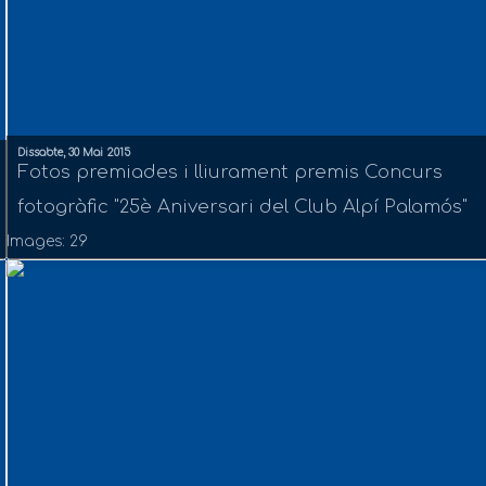
Dissabte, 30 Mai 2015
Fotos premiades i lliurament premis Concurs
fotogràfic "25è Aniversari del Club Alpí Palamós"
Images: 29