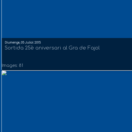
Diumenge, 05 Juliol 2015
Sortida 25è aniversari al Gra de Fajol
Images: 81