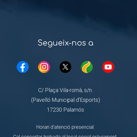
Segueix-nos a
C/ Plaça Vila-romà, s/n.
(Pavelló Municipal d'Esports)
17230 Palamós
Horari d'atenció presencial:
Cal concertar trobada al local social prèviament.