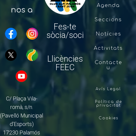
Agenda
nos a
Seccions
Fes-te
sòcia/soci
Notícies
Activitats
Llicències
Contacte
FEEC
u
Avís Legal
C/ Plaça Vila-
Política de
privacitat
romà, s/n.
(Pavelló Municipal
Cookies
d'Esports)
17230 Palamós