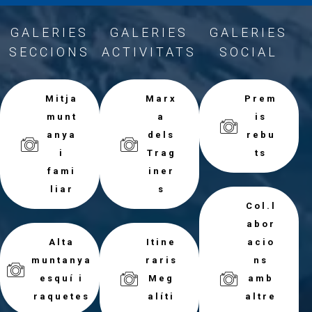
GALERIES
GALERIES
GALERIES
SECCIONS
ACTIVITATS
SOCIAL
Mitja
Marx
Prem
munt
a
is
anya
dels
rebu
i
Trag
ts
fami
iner
liar
s
Col.l
abor
Alta
Itine
acio
muntanya
raris
ns
esquí i
Meg
amb
raquetes
alíti
altre