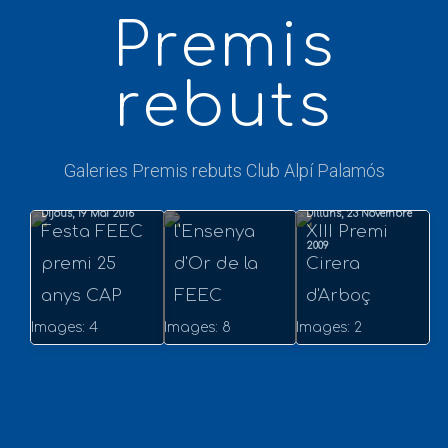
Premis
rebuts
Dimecres, 21 Gener
Francesc
2015
Xavier
Galeries Premis rebuts Club Alpí Palamós
Gregori rep
Dijous, 19 Mai 2016
Dilluns, 23 Novembre
Festa FEEC
l'Ensenya
XIII Premi
2009
premi 25
d'Or de la
Cirera
anys CAP
FEEC
d'Arboç
Images: 4
Images: 8
Images: 2