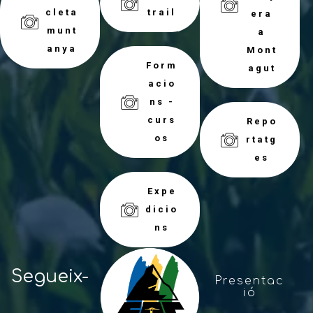
cleta
trail
era
munt
a
anya
Mont
Form
agut
acio
ns -
curs
Repo
os
rtatg
es
Expe
dicio
ns
Segueix-
Presentac
ió