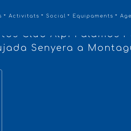
s
Activitats
Social
Equipaments
Ag
otos Club Alpí Palamós i
ujada Senyera a Montag