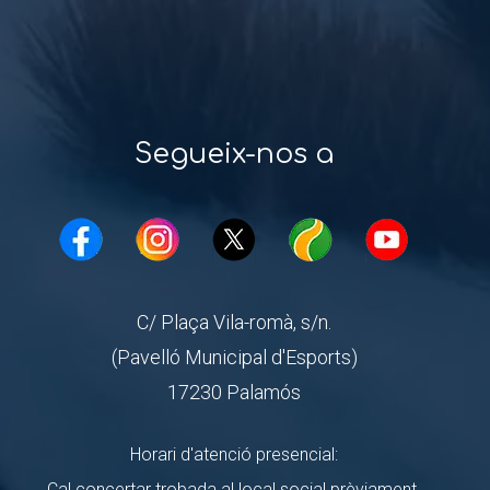
Segueix-nos a
C/ Plaça Vila-romà, s/n.
(Pavelló Municipal d'Esports)
17230 Palamós
Horari d'atenció presencial:
Cal concertar trobada al local social prèviament.