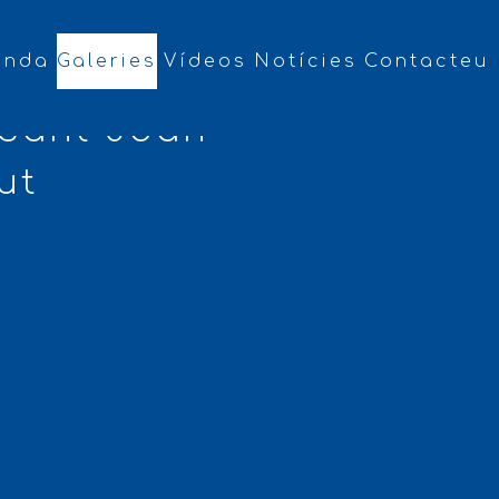
enda
Galeries
Vídeos
Notícies
Contacteu
 Sant Joan
ut