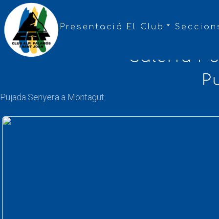
Presentació
El Club
Seccion
Galeria F
P
Pujada Senyera a Montagut