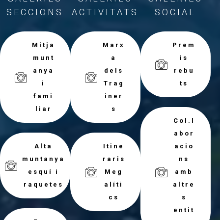
SECCIONS
ACTIVITATS
SOCIAL
Mitja
Marx
Prem
munt
a
is
anya
dels
rebu
i
Trag
ts
fami
iner
liar
s
Col.l
abor
Alta
Itine
acio
muntanya
raris
ns
esquí i
Meg
amb
raquetes
alíti
altre
cs
s
entit