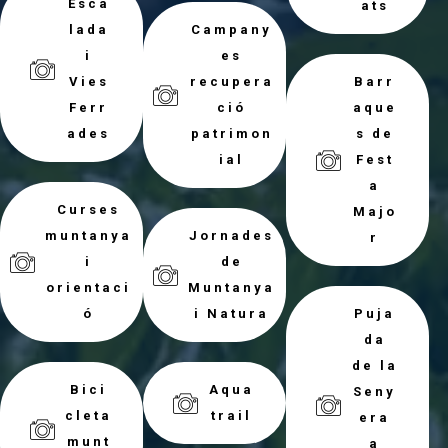
Esca
ats
lada
Campany
i
es
Vies
recupera
Barr
Ferr
ció
aque
ades
patrimon
s de
ial
Fest
a
Curses
Majo
muntanya
Jornades
r
i
de
orientaci
Muntanya
ó
i Natura
Puja
da
de la
Bici
Aqua
Seny
cleta
trail
era
munt
a