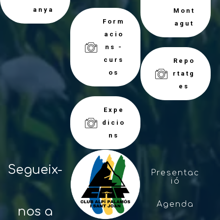
anya
Mont
Form
agut
acio
ns -
curs
Repo
os
rtatg
es
Expe
dicio
ns
Segueix-
Presentac
ió
Agenda
nos a