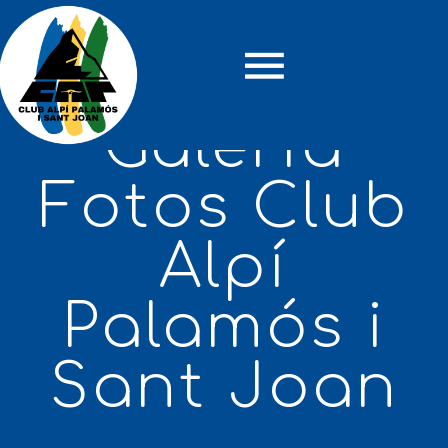
Galeria
Fotos Club
Alpí
Palamós i
Sant Joan
Dimecres, 30 Juliol
Circular
2025