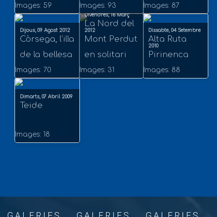
Images: 59
Images: 93
Images: 87
Divendres, 16 Març
La Nord del
Dijous, 09 Agost 2012
2012
Dissabte, 04 Setembre
Còrsega, l'illa
Mont Perdut
Alta Ruta
2010
de la bellesa
en solitari
Pirinenca
Images: 70
Images: 31
Images: 88
Dimarts, 07 Abril 2009
Teide
Images: 18
GALERIES
GALERIES
GALERIES