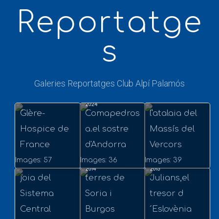
Hospice de
Reportatge
France-Port
de
s
Venasque-
Hospital de
Dimecres, 24 Juliol
Benasque-
El Gran
Galeries Reportatges Club Alpí Palamós
Dimecres, 21 Agost
2024
Port de la
El
Veymont,
2024
Glère-
Comapedros
l'atalaia del
Hospice de
a.el sostre
Massís del
Dissabte, 09 Agost
France
d'Andorra
Vercors
Circ de
2014
Dimecres, 09 Abril
Diumenge, 04 Agost
Images: 57
Images: 36
Images: 39
Gredos,la
Les altes
Alps
2014
2013
joia del
terres de
Julians,el
Sistema
Soria i
tresor d
Central
Burgos
´Eslovènia