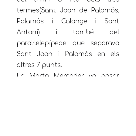
termes(Sant Joan de Palamós,
Palamós i Calonge i Sant
Antoni) i també del
paral·lelepípede que separava
Sant Joan i Palamós en els
altres 7 punts.
La Marta Mercader va posar
veu a les actes de
reconeixement de la línia de
terme, realitzades pel
Cuerpo
del Estado Major del Ejército
el
1924.